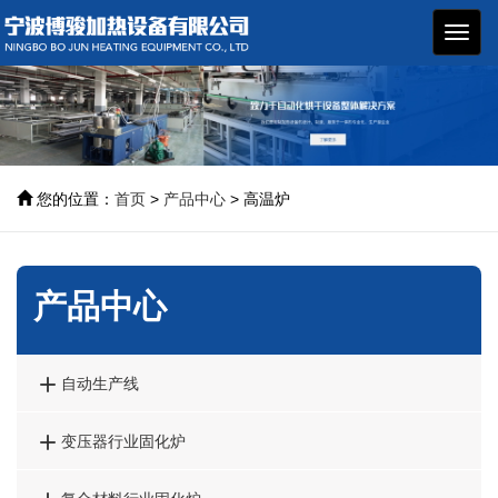
博骏
加热
设备
您的位置：
首页
>
产品中心
> 高温炉
产品中心

自动生产线

变压器行业固化炉